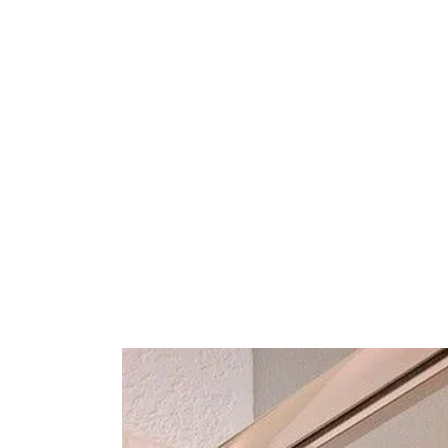
¿Qué de
a la 
mam