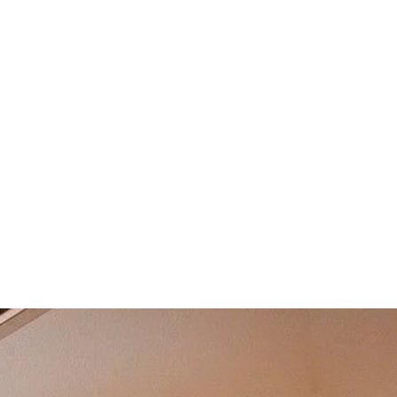
bes tener e
hora de eleg
para de b