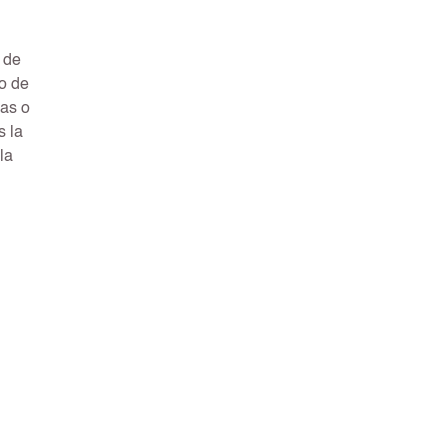
 de
 o de
yas o
s la
la