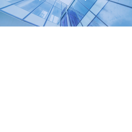
Zoom
View