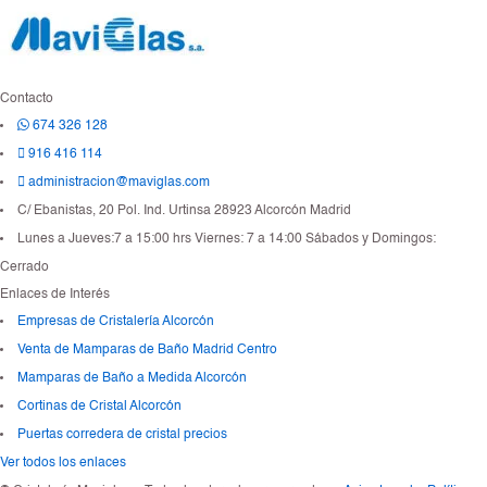
l
t
i
p
l
Contacto
e
674 326 128
s
*
916 416 114
administracion@maviglas.com
C/ Ebanistas, 20 Pol. Ind. Urtinsa 28923 Alcorcón Madrid
Lunes a Jueves:7 a 15:00 hrs Viernes: 7 a 14:00 Sábados y Domingos:
Cerrado
Enlaces de Interés
Empresas de Cristalería Alcorcón
Venta de Mamparas de Baño Madrid Centro
Mamparas de Baño a Medida Alcorcón
Cortinas de Cristal Alcorcón
Puertas corredera de cristal precios
Ver todos los enlaces