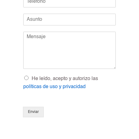
e
l
l
*
A
é
s
f
u
o
M
n
n
e
t
o
n
o
*
s
*
a
j
e
*
O
He leído, acepto y autorizo las
p
políticas de uso y privacidad
c
i
o
n
Enviar
e
s
m
ú