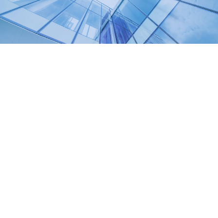
Zoom
View