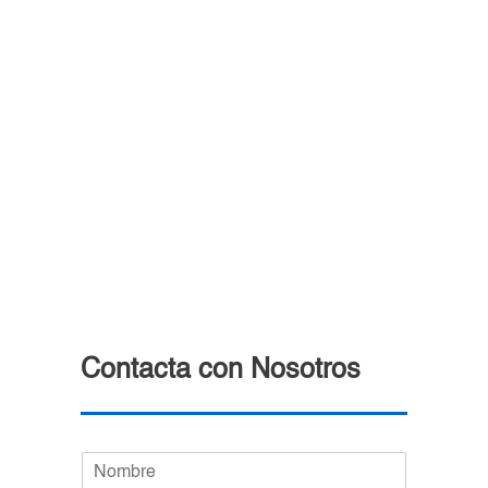
Contacta con Nosotros
N
o