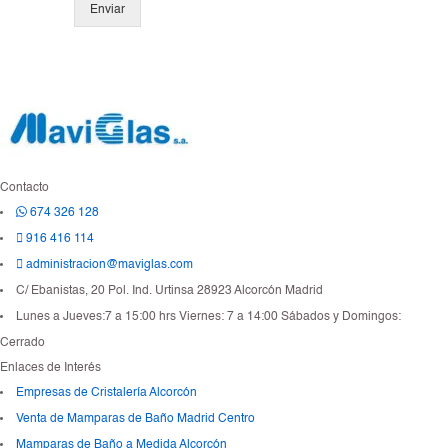
n
Enviar
e
s
m
ú
l
t
i
p
l
Contacto
e
674 326 128
s
*
916 416 114
administracion@maviglas.com
C/ Ebanistas, 20 Pol. Ind. Urtinsa 28923 Alcorcón Madrid
Lunes a Jueves:7 a 15:00 hrs Viernes: 7 a 14:00 Sábados y Domingos:
Cerrado
Enlaces de Interés
Empresas de Cristalería Alcorcón
Venta de Mamparas de Baño Madrid Centro
Mamparas de Baño a Medida Alcorcón