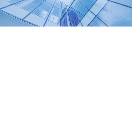
Zoom
View