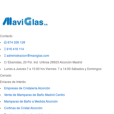
m
ú
l
t
i
p
l
Contacto
e
674 326 128
s
*
916 416 114
administracion@maviglas.com
C/ Ebanistas, 20 Pol. Ind. Urtinsa 28923 Alcorcón Madrid
Lunes a Jueves:7 a 15:00 hrs Viernes: 7 a 14:00 Sábados y Domingos:
Cerrado
Enlaces de Interés
Empresas de Cristalería Alcorcón
Venta de Mamparas de Baño Madrid Centro
Mamparas de Baño a Medida Alcorcón
Cortinas de Cristal Alcorcón