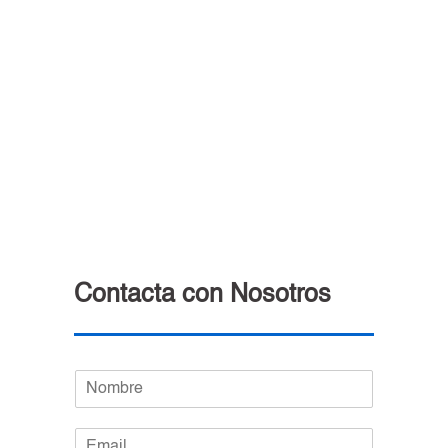
Contacta con Nosotros
N
o
m
E
b