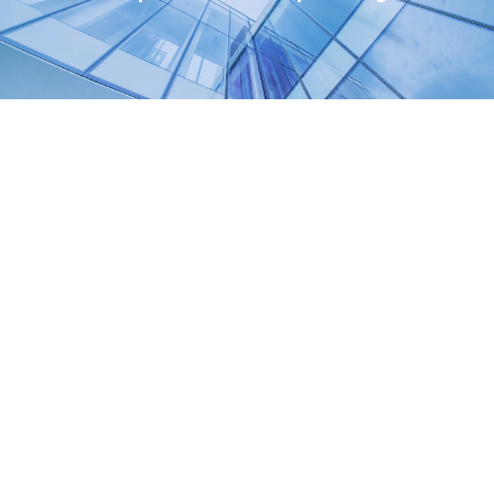
Zoom
View