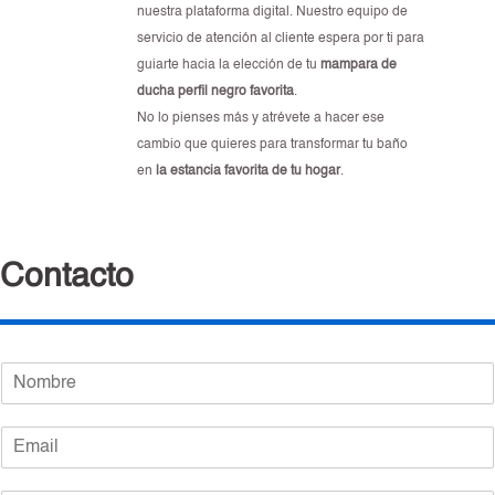
nuestra plataforma digital. Nuestro equipo de
servicio de atención al cliente espera por ti para
guiarte hacia la elección de tu
mampara de
ducha perfil negro favorita
.
No lo pienses más y atrévete a hacer ese
cambio que quieres para transformar tu baño
en
la estancia favorita de tu hogar
.
Contacto
N
o
m
E
b
m
r
a
e