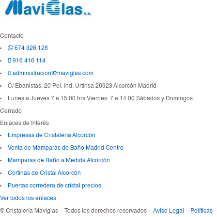
l
t
i
p
Contacto
l
674 326 128
e
916 416 114
s
*
administracion@maviglas.com
C/ Ebanistas, 20 Pol. Ind. Urtinsa 28923 Alcorcón Madrid
Lunes a Jueves:7 a 15:00 hrs Viernes: 7 a 14:00 Sábados y Domingos:
Cerrado
Enlaces de Interés
Empresas de Cristalería Alcorcón
Venta de Mamparas de Baño Madrid Centro
Mamparas de Baño a Medida Alcorcón
Cortinas de Cristal Alcorcón
Puertas corredera de cristal precios
Ver todos los enlaces
© Cristalería Maviglas – Todos los derechos reservados –
Aviso Legal
–
Políticas