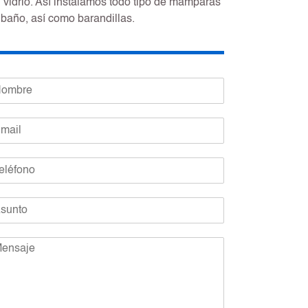
l vidrio. Así instalamos todo tipo de mamparas
 baño, así como barandillas.