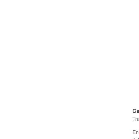
La Finca I
Ca
Tr
E