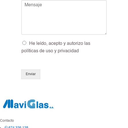
M
n
n
e
t
o
n
o
*
s
*
a
j
e
*
O
He leído, acepto y autorizo las
p
políticas de uso y privacidad
c
i
o
n
Enviar
e
s
m
ú
l
t
i
p
Contacto
l