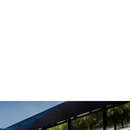
de cerramie
tal para tu j