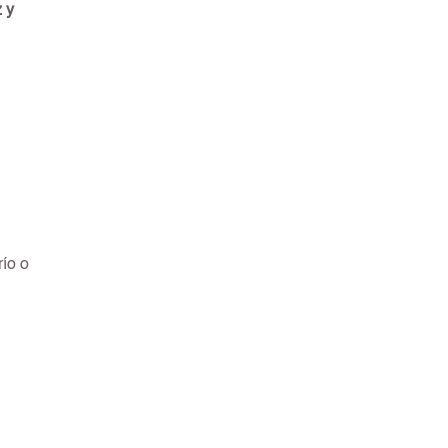
 y
río o