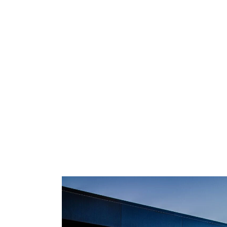
Ideas 
cris