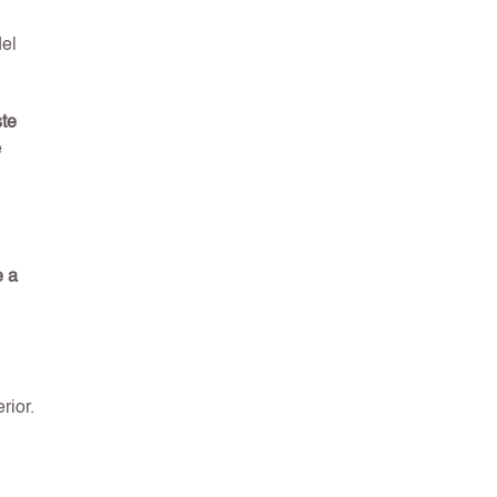
del
ste
e
e a
rior.