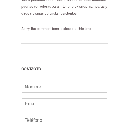
forma personalizada. Recuerda que también tenemos
puertas correderas para interior o exterior, mamparas y
otros sistemas de cristal resistentes.
Sorry, the comment form is closed at this time.
CONTACTO
N
o
m
E
b
m
r
a
e
T
i
*
e
l