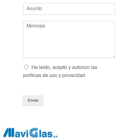
l
*
A
é
s
f
u
o
M
n
n
e
t
o
n
o
*
s
*
a
j
e
*
O
He leído, acepto y autorizo las
p
políticas de uso y privacidad
c
i
o
n
Enviar
e
s
m
ú
l
t