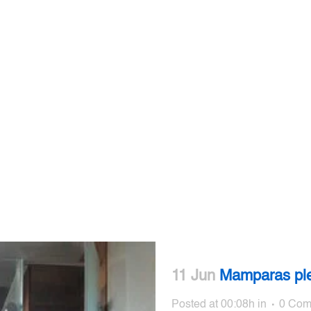
Archive
11 Jun
Mamparas pl
Posted at 00:08h
in
0 Com