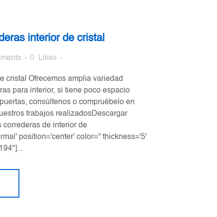
eras interior de cristal
ments
0
Likes
de cristal Ofrecemos amplia variedad
ras para interior, si tiene poco espacio
 puertas, consúltenos o compruébelo en
uestros trabajos realizadosDescargar
orrederas de interior de
rmal' position='center' color='' thickness='5'
94"]...