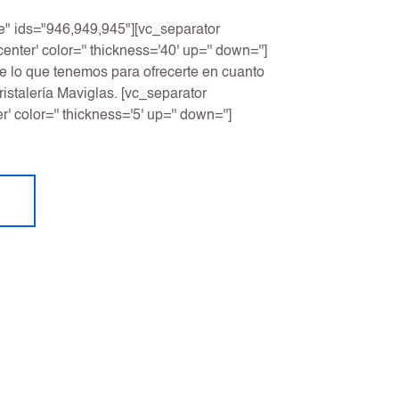
ile" ids="946,949,945"][vc_separator
enter' color='' thickness='40' up='' down='']
lo que tenemos para ofrecerte en cuanto
stalería Maviglas. [vc_separator
' color='' thickness='5' up='' down='']