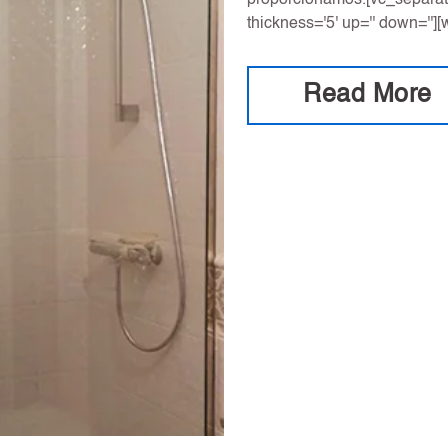
proporcionamos.[vc_separator
thickness='5' up='' down=''][
Read More