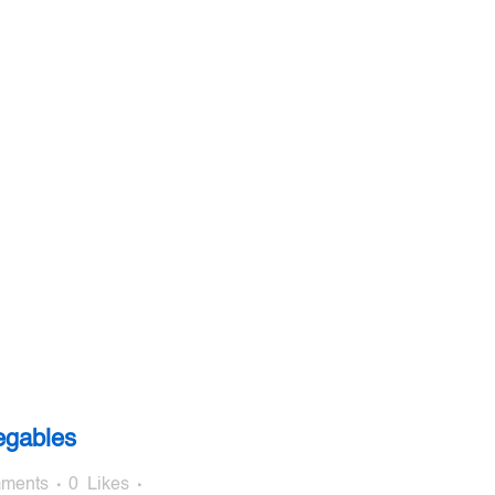
egables
ments
0
Likes