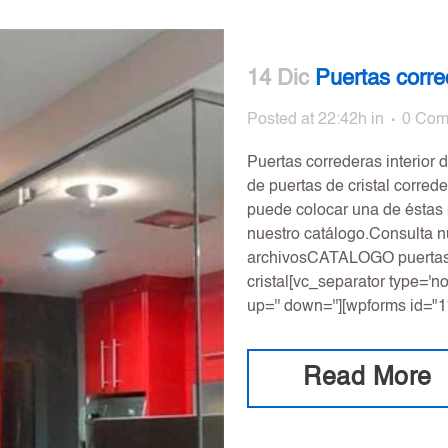
14 Dic
Puertas corred
Posted at 22:42h
in
0 Com
Puertas correderas interior 
de puertas de cristal correde
puede colocar una de éstas
nuestro catálogo.Consulta n
archivosCATALOGO puertas c
cristal[vc_separator type='no
up='' down=''][wpforms id="11
Read More