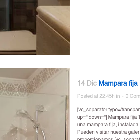
14 Dic
Mampara fija
Posted at 22:45h
in
0 Com
[vc_separator type='transpare
up='' down=''] Mampara fija 
una mampara fija, instalada
Pueden visitar nuestra galer