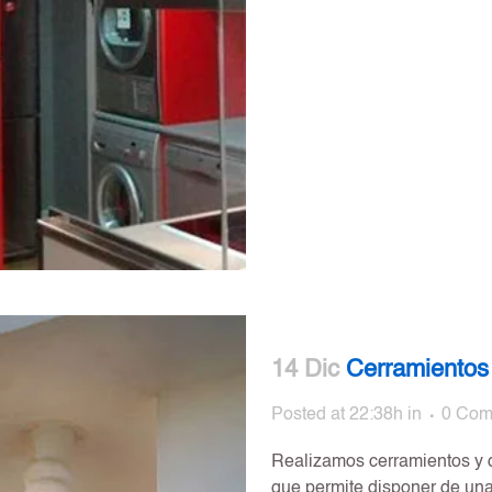
14 Dic
Cerramientos 
Posted at 22:38h
in
0 Com
Realizamos cerramientos y de
que permite disponer de un