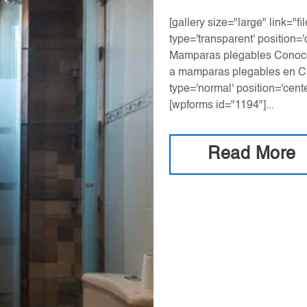
[gallery size="large" link="f
type='transparent' position='c
Mamparas plegables Conoce 
a mamparas plegables en Cri
type='normal' position='center
[wpforms id="1194"]...
Read More